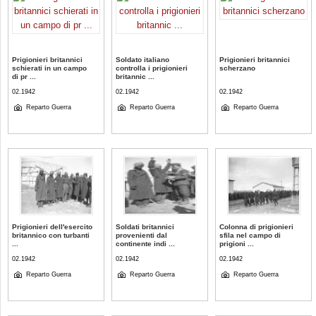
Prigionieri britannici
Soldato italiano
Prigionieri britannici
schierati in un campo
controlla i prigionieri
scherzano
di pr ...
britannic ...
02.1942
02.1942
02.1942
Reparto Guerra
Reparto Guerra
Reparto Guerra
Prigionieri dell'esercito
Soldati britannici
Colonna di prigionieri
britannico con turbanti
provenienti dal
sfila nel campo di
...
continente indi ...
prigioni ...
02.1942
02.1942
02.1942
Reparto Guerra
Reparto Guerra
Reparto Guerra