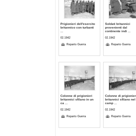
Prigionieri dell'esercito
Soldati britannici
britannico con turbanti
provenienti dal
...
continente indi ...
02.1942
02.1942
Reparto Guerra
Reparto Guerra
Colonne di prigionieri
Colonne di prigionier
britannici sfilano in un
britannici sfilano nel
ca ...
camp ...
02.1942
02.1942
Reparto Guerra
Reparto Guerra