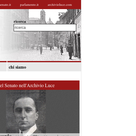
senato.it
parlamento.it
archivioluce.com
ricerca
chi siamo
del Senato nell'Archivio Luce