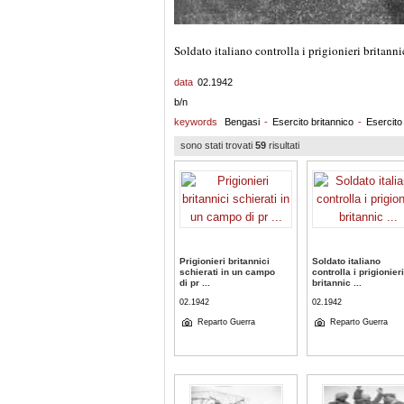
Soldato italiano controlla i prigionieri britanni
data
02.1942
b/n
keywords
Bengasi
-
Esercito britannico
-
Esercito 
sono stati trovati
59
risultati
Prigionieri britannici
Soldato italiano
schierati in un campo
controlla i prigionieri
di pr ...
britannic ...
02.1942
02.1942
Reparto Guerra
Reparto Guerra