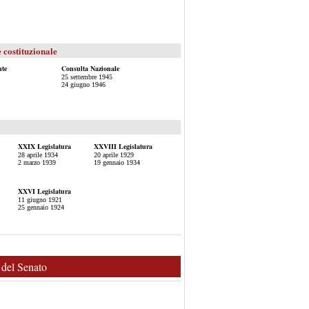
 costituzionale
nte
Consulta Nazionale
25 settembre 1945
24 giugno 1946
XXIX Legislatura
XXVIII Legislatura
28 aprile 1934
20 aprile 1929
2 marzo 1939
19 gennaio 1934
XXVI Legislatura
11 giugno 1921
25 gennaio 1924
o del Senato