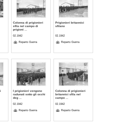
Colonna di prigionieri
Prigionieri britannici
sfila nel campo di
sfilano
prigioni ...
02.1942
02.1942
Reparto Guerra
Reparto Guerra
i
I prigionieri vengono
Colonna di prigionieri
radunati sotto gli occhi
britannici sfila nel
deg ...
campo ...
02.1942
02.1942
Reparto Guerra
Reparto Guerra