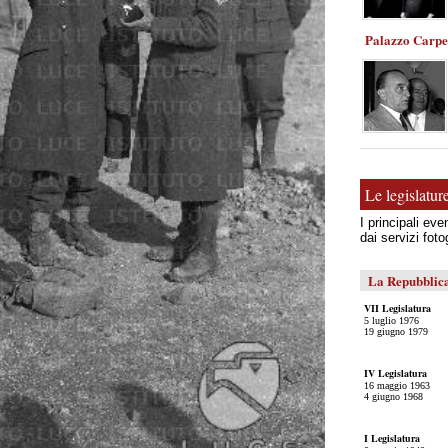
Palazzo Carp
Le legislatur
I principali eve
dai servizi foto
La Repubblic
VII Legislatura
5 luglio 1976
19 giugno 1979
IV Legislatura
16 maggio 1963
4 giugno 1968
I Legislatura