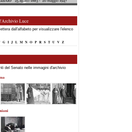
ll'Archivio Luce
ettera dall'alfabeto per visualizzare l'elenco
F
G
I
J
L
M
N
O
P
R
S
T
U
V
Z
nti del Senato nelle immagini d'archivio
ama
niani