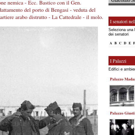
ne nemica - Ecc. Bastico con il Gen.
adattamento del porto di Bengasi - veduta del
artiere arabo distrutto - La Cattedrale - il molo.
I senatori ne
Seleziona una l
dei senatori
A
B
C
D
E
I Palazzi
Edifici e ambie
Palazzo Mad
Palazzo Giusti