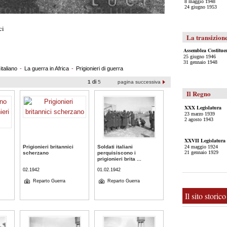
8 maggio 1948
24 giugno 1953
ci
La transizione
Assemblea Costitue
25 giugno 1946
31 gennaio 1948
italiano
-
La guerra in Africa
-
Prigionieri di guerra
di
1
5
pagina successiva
Il Regno
XXX Legislatura
23 marzo 1939
2 agosto 1943
XXVII Legislatura
24 maggio 1924
Prigionieri britannici
Soldati italiani
21 gennaio 1929
scherzano
perquisiscono i
prigionieri brita ...
02.1942
01.02.1942
Reparto Guerra
Reparto Guerra
Il sito storic