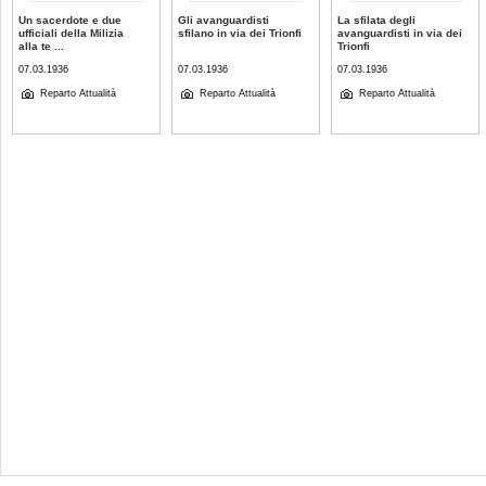
Un sacerdote e due
Gli avanguardisti
La sfilata degli
ufficiali della Milizia
sfilano in via dei Trionfi
avanguardisti in via dei
alla te ...
Trionfi
07.03.1936
07.03.1936
07.03.1936
Reparto Attualità
Reparto Attualità
Reparto Attualità