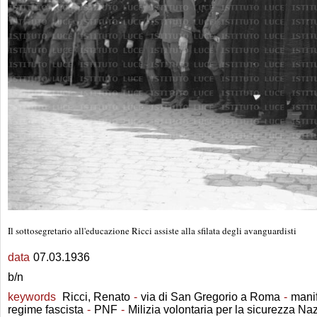
Il sottosegretario all'educazione Ricci assiste alla sfilata degli avanguardisti
data
07.03.1936
b/n
keywords
Ricci, Renato
-
via di San Gregorio a Roma
-
manif
regime fascista
-
PNF
-
Milizia volontaria per la sicurezza Na