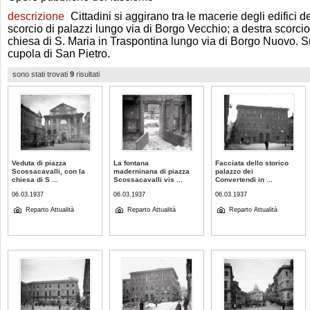
descrizione
Cittadini si aggirano tra le macerie degli edifici de
scorcio di palazzi lungo via di Borgo Vecchio; a destra scorcio
chiesa di S. Maria in Traspontina lungo via di Borgo Nuovo. S
cupola di San Pietro.
sono stati trovati
9
risultati
Veduta di piazza
La fontana
Facciata dello storico
Scossacavalli, con la
maderninana di piazza
palazzo dei
chiesa di S ...
Scossacavalli vis ...
Convertendi in ...
06.03.1937
06.03.1937
06.03.1937
Reparto Attualità
Reparto Attualità
Reparto Attualità