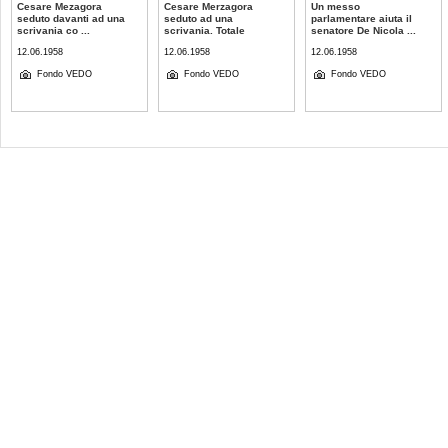
Cesare Mezagora
Cesare Merzagora
Un messo
seduto davanti ad una
seduto ad una
parlamentare aiuta il
scrivania co ...
scrivania. Totale
senatore De Nicola ...
12.06.1958
12.06.1958
12.06.1958
Fondo VEDO
Fondo VEDO
Fondo VEDO