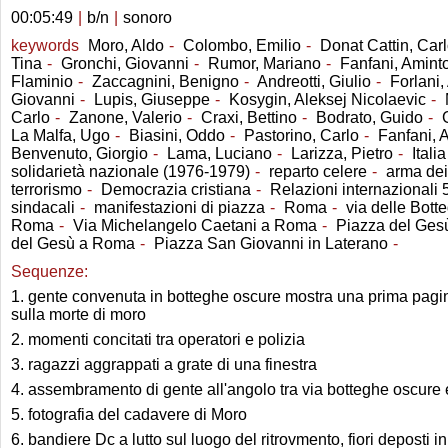
00:05:49
|
b/n
|
sonoro
keywords
Moro, Aldo
-
Colombo, Emilio
-
Donat Cattin, Car
Tina
-
Gronchi, Giovanni
-
Rumor, Mariano
-
Fanfani, Amint
Flaminio
-
Zaccagnini, Benigno
-
Andreotti, Giulio
-
Forlani,
Giovanni
-
Lupis, Giuseppe
-
Kosygin, Aleksej Nicolaevic
-
Carlo
-
Zanone, Valerio
-
Craxi, Bettino
-
Bodrato, Guido
-
G
La Malfa, Ugo
-
Biasini, Oddo
-
Pastorino, Carlo
-
Fanfani, 
Benvenuto, Giorgio
-
Lama, Luciano
-
Larizza, Pietro
-
Italia
solidarietà nazionale (1976-1979)
-
reparto celere
-
arma dei 
terrorismo
-
Democrazia cristiana
-
Relazioni internazionali 
sindacali
-
manifestazioni di piazza
-
Roma
-
via delle Bott
Roma
-
Via Michelangelo Caetani a Roma
-
Piazza del Ges
del Gesù a Roma
-
Piazza San Giovanni in Laterano
-
Sequenze:
1. gente convenuta in botteghe oscure mostra una prima pagin
sulla morte di moro
2. momenti concitati tra operatori e polizia
3. ragazzi aggrappati a grate di una finestra
4. assembramento di gente all'angolo tra via botteghe oscure 
5. fotografia del cadavere di Moro
6. bandiere Dc a lutto sul luogo del ritrovmento, fiori deposti in 