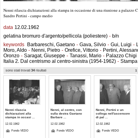
Nenni rilascia dichiarazioni alla stampa in occasione di una riunione a palazzo Chi
Sandro Pertini - campo medio
data
12.02.1962
gelatina bromuro d'argento/pellicola (poliestere)
-
b/n
keywords
Barbareschi, Gaetano
-
Gava, Silvio
-
Gui, Luigi
-
Moro, Aldo
-
Nenni, Pietro
-
Orefice, Vittorio
-
Pertini, Alessan
Oronzo
-
Saragat, Giuseppe
-
Tanassi, Mario
-
Palazzo Chigi
Italia 2. Dal centrismo al centro-sinistra (1954-1962)
-
Stampa
sono stati trovati
34
risultati
1
Nenni rilascia
Nenni, al centro, con
Nenni, Pertini e un
dichiarazioni alla
sulla destra Gaetano
collega nell'ascensore
stampa in occasi ...
Barbare ...
di pal ...
12.02.1962
12.02.1962
12.02.1962
Fondo VEDO
Fondo VEDO
Fondo VEDO