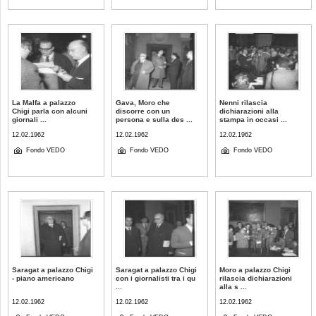
La Malfa a palazzo
Gava, Moro che
Nenni rilascia
Chigi parla con alcuni
discorre con un
dichiarazioni alla
giornali ...
persona e sulla des ...
stampa in occasi ...
12.02.1962
12.02.1962
12.02.1962
Fondo VEDO
Fondo VEDO
Fondo VEDO
Saragat a palazzo Chigi
Saragat a palazzo Chigi
Moro a palazzo Chigi
- piano americano
con i giornalisti tra i qu
rilascia dichiarazioni
...
alla s ...
12.02.1962
12.02.1962
12.02.1962