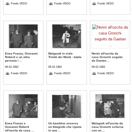
Fondo VEDO
Fondo VEDO
Fondo VEDO
Enea Franza, Giovanni
Malgaodi in viale
Nenni all'uscita da
Roberti e un altra
Trinità dei Monti - totale
casa Gronchi seguito
persona i ...
da Gaetan ...
09.02.1962
09.02.1962
09.02.1962
Fondo VEDO
Fondo VEDO
Fondo VEDO
Enea Franza e
Un bambino osserva
Malagodi all'uscita da
Giovanni Roberti
un fotografo che ripone
casa Gronchi scherza
all'uscita da casa ...
in uno ...
con un ...