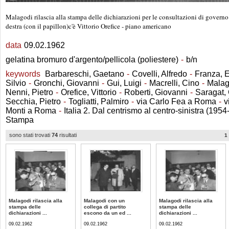
Malagodi rilascia alla stampa delle dichiarazioni per le consultazioni di governo; 
destra (con il papillon)c'è Vittorio Orefice - piano americano
data
09.02.1962
gelatina bromuro d'argento/pellicola (poliestere)
-
b/n
keywords
Barbareschi, Gaetano
-
Covelli, Alfredo
-
Franza, 
Silvio
-
Gronchi, Giovanni
-
Gui, Luigi
-
Macrelli, Cino
-
Malag
Nenni, Pietro
-
Orefice, Vittorio
-
Roberti, Giovanni
-
Saragat,
Secchia, Pietro
-
Togliatti, Palmiro
-
via Carlo Fea a Roma
-
v
Monti a Roma
-
Italia 2. Dal centrismo al centro-sinistra (195
Stampa
sono stati trovati
74
risultati
1
Malagodi rilascia alla
Malagodi con un
Malagodi rilascia alla
stampa delle
collega di partito
stampa delle
dichiarazioni ...
escono da un ed ...
dichiarazioni ...
09.02.1962
09.02.1962
09.02.1962